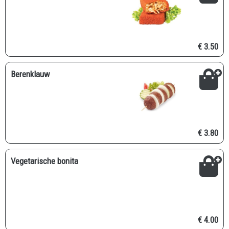
€ 3.50
Berenklauw
€ 3.80
Vegetarische bonita
€ 4.00