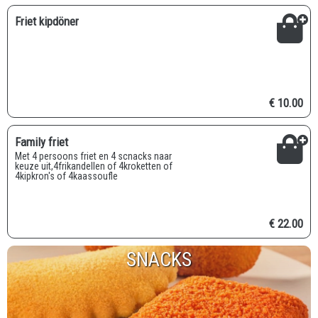
Friet kipdöner
€ 10.00
Family friet
met 4 persoons friet en 4 scnacks naar
keuze uit,4frikandellen of 4kroketten of
4kipkron's of 4kaassoufle
€ 22.00
SNACKS