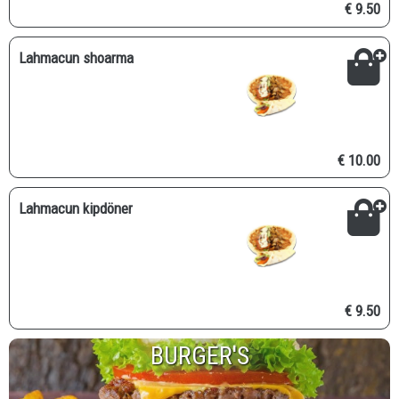
€ 9.50
Lahmacun shoarma
€ 10.00
Lahmacun kipdöner
€ 9.50
BURGER'S