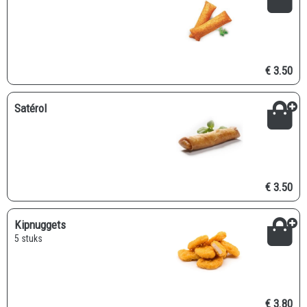
€ 3.50
Satérol
€ 3.50
Kipnuggets
5 stuks
€ 3.80