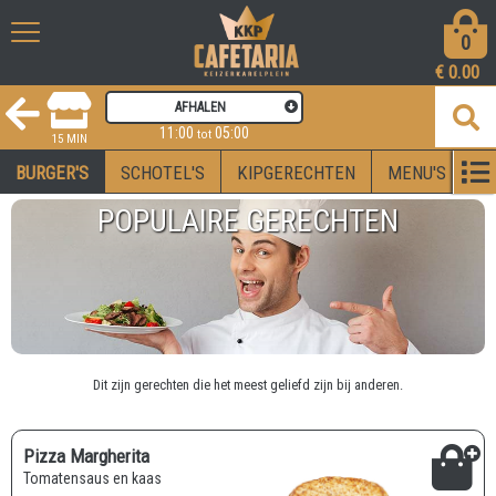
0
€
0.00
AFHALEN
11:00
05:00
tot
15 MIN
BURGER'S
SCHOTEL'S
KIPGERECHTEN
MENU'S
V
POPULAIRE GERECHTEN
Dit zijn gerechten die het meest geliefd zijn bij anderen.
Pizza Margherita
Tomatensaus en kaas